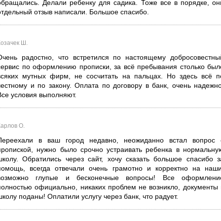
обращались. Делали ребенку для садика. Тоже все в порядке, он
отдельный отзыв написали. Большое спасибо.
Козачек Ш.
Очень радостно, что встретился по настоящему добросовестны
сервис по оформлению прописки, за всё пребывания столько был
всяких мутных фирм, не сосчитать на пальцах. Но здесь всё п
честному и по закону. Оплата по договору в банк, очень надежно
Все условия выполняют.
Карлов О.
Переехали в ваш город недавно, неожиданно встал вопрос 
пропиской, нужно было срочно устраивать ребенка в нормальну
школу. Обратились через сайт, хочу сказать большое спасибо з
помощь, всегда отвечали очень грамотно и корректно на наши
возможно глупые и бесконечные вопросы! Все оформлени
полностью официально, никаких проблем не возникло, документы 
школу поданы! Оплатили услугу через банк, что радует.