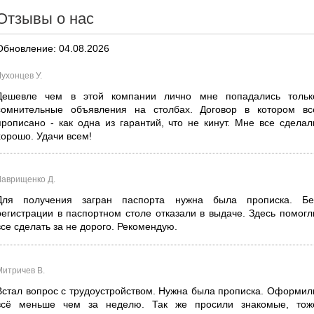
Отзывы о нас
Обновление: 04.08.2026
ухонцев У.
Дешевле чем в этой компании лично мне попадались тольк
сомнительные объявления на столбах. Договор в котором вс
прописано - как одна из гарантий, что не кинут. Мне все сделал
хорошо. Удачи всем!
Лаврищенко Д.
Для получения загран паспорта нужна была прописка. Бе
регистрации в паспортном столе отказали в выдаче. Здесь помогл
все сделать за не дорого. Рекомендую.
Митричев В.
Встал вопрос с трудоустройством. Нужна была прописка. Оформил
всё меньше чем за неделю. Так же просили знакомые, тож